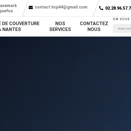
Danemark
contact.hcp44@gmail.com
02.28.96.57.
quefou
ON VOUS
E DE COUVERTURE
NOS
CONTACTEZ
À NANTES
SERVICES
NOUS