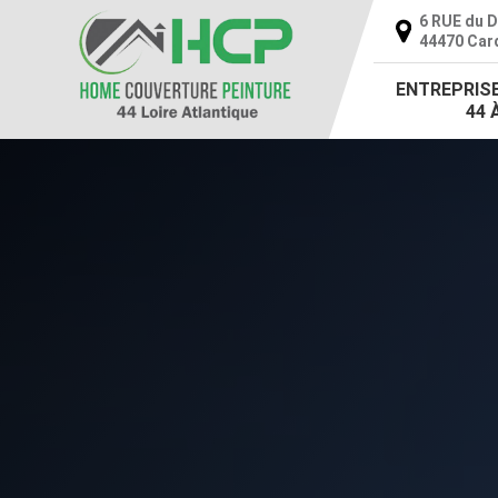
6 RUE du 
44470 Car
ENTREPRIS
44 